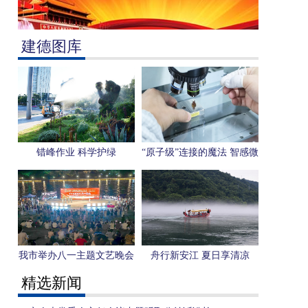
建德图库
错峰作业 科学护绿
“原子级”连接的魔法 智感微
电子用一枚芯片感知“人形
机器人”未来
我市举办八一主题文艺晚会
舟行新安江 夏日享清凉
精选新闻