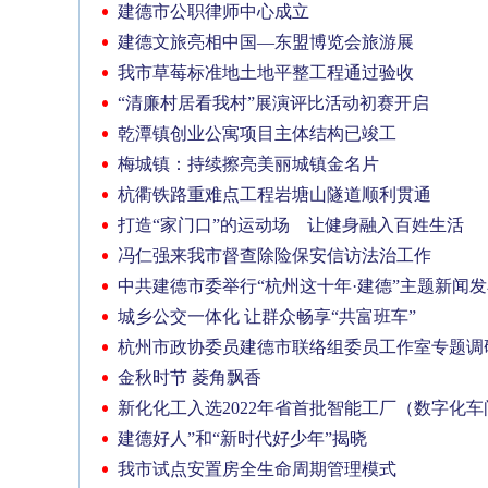
建德市公职律师中心成立
建德文旅亮相中国—东盟博览会旅游展
我市草莓标准地土地平整工程通过验收
“清廉村居看我村”展演评比活动初赛开启
乾潭镇创业公寓项目主体结构已竣工
梅城镇：持续擦亮美丽城镇金名片
杭衢铁路重难点工程岩塘山隧道顺利贯通
打造“家门口”的运动场 让健身融入百姓生活
冯仁强来我市督查除险保安信访法治工作
中共建德市委举行“杭州这十年·建德”主题新闻
城乡公交一体化 让群众畅享“共富班车”
杭州市政协委员建德市联络组委员工作室专题调
金秋时节 菱角飘香
新化化工入选2022年省首批智能工厂（数字化车
建德好人”和“新时代好少年”揭晓
我市试点安置房全生命周期管理模式