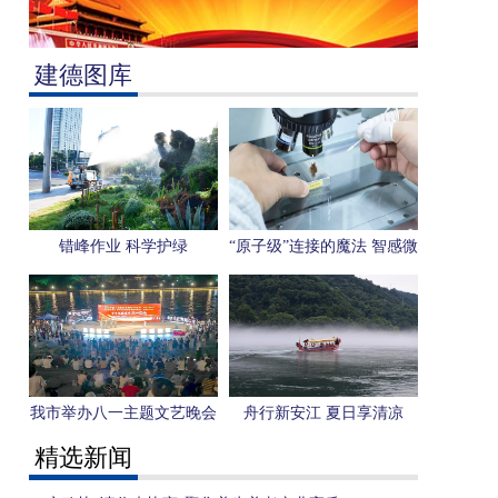
建德图库
错峰作业 科学护绿
“原子级”连接的魔法 智感微
电子用一枚芯片感知“人形
机器人”未来
我市举办八一主题文艺晚会
舟行新安江 夏日享清凉
精选新闻