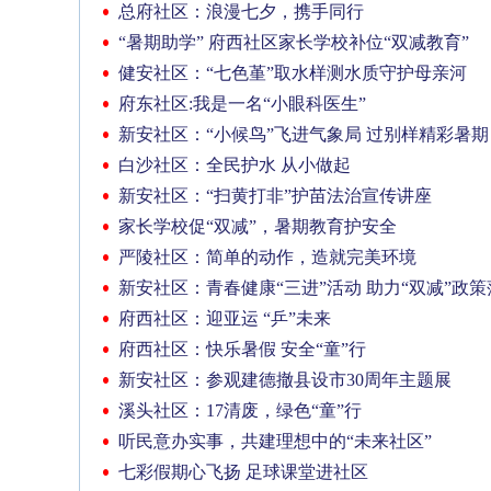
总府社区：浪漫七夕，携手同行
“暑期助学” 府西社区家长学校补位“双减教育”
健安社区：“七色堇”取水样测水质守护母亲河
府东社区:我是一名“小眼科医生”
新安社区：“小候鸟”飞进气象局 过别样精彩暑期
白沙社区：全民护水 从小做起
新安社区：“扫黄打非”护苗法治宣传讲座
家长学校促“双减”，暑期教育护安全
严陵社区：简单的动作，造就完美环境
新安社区：青春健康“三进”活动 助力“双减”政策
府西社区：迎亚运 “乒”未来
府西社区：快乐暑假 安全“童”行
新安社区：参观建德撤县设市30周年主题展
溪头社区：17清废，绿色“童”行
听民意办实事，共建理想中的“未来社区”
七彩假期心飞扬 足球课堂进社区