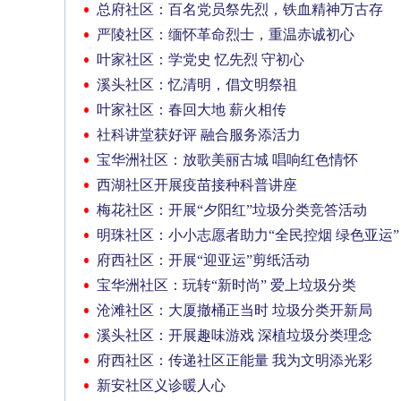
总府社区：百名党员祭先烈，铁血精神万古存
严陵社区：缅怀革命烈士，重温赤诚初心
叶家社区：学党史 忆先烈 守初心
溪头社区：忆清明，倡文明祭祖
叶家社区：春回大地 薪火相传
社科讲堂获好评 融合服务添活力
宝华洲社区：放歌美丽古城 唱响红色情怀
西湖社区开展疫苗接种科普讲座
梅花社区：开展“夕阳红”垃圾分类竞答活动
明珠社区：小小志愿者助力“全民控烟 绿色亚运”
府西社区：开展“迎亚运”剪纸活动
宝华洲社区：玩转“新时尚” 爱上垃圾分类
沧滩社区：大厦撤桶正当时 垃圾分类开新局
溪头社区：开展趣味游戏 深植垃圾分类理念
府西社区：传递社区正能量 我为文明添光彩
新安社区义诊暖人心