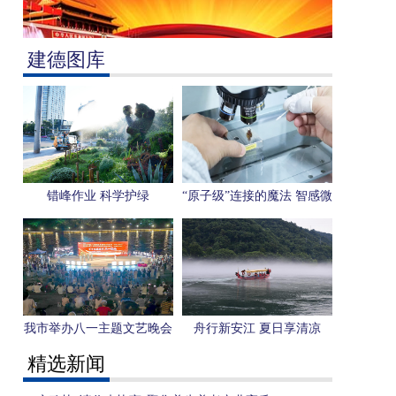
建德图库
错峰作业 科学护绿
“原子级”连接的魔法 智感微
电子用一枚芯片感知“人形
机器人”未来
我市举办八一主题文艺晚会
舟行新安江 夏日享清凉
精选新闻