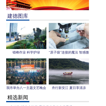
建德图库
错峰作业 科学护绿
“原子级”连接的魔法 智感微
电子用一枚芯片感知“人形
机器人”未来
我市举办八一主题文艺晚会
舟行新安江 夏日享清凉
精选新闻