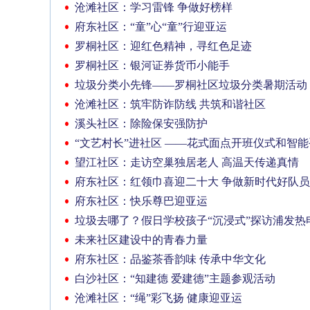
沧滩社区：学习雷锋 争做好榜样
府东社区：“童”心“童”行迎亚运
罗桐社区：迎红色精神，寻红色足迹
罗桐社区：银河证券货币小能手
垃圾分类小先锋——罗桐社区垃圾分类暑期活动
沧滩社区：筑牢防诈防线 共筑和谐社区
溪头社区：除险保安强防护
“文艺村长”进社区 ——花式面点开班仪式和智
望江社区：走访空巢独居老人 高温天传递真情
府东社区：红领巾喜迎二十大 争做新时代好队员
府东社区：快乐尊巴迎亚运
垃圾去哪了？假日学校孩子“沉浸式”探访浦发热
未来社区建设中的青春力量
府东社区：品鉴茶香韵味 传承中华文化
白沙社区：“知建德 爱建德”主题参观活动
沧滩社区：“绳”彩飞扬 健康迎亚运