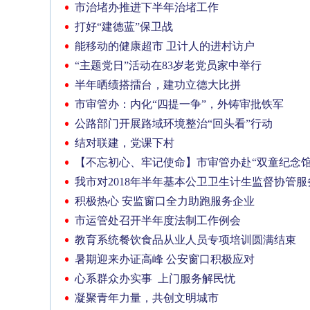
市治堵办推进下半年治堵工作
打好“建德蓝”保卫战
能移动的健康超市 卫计人的进村访户
“主题党日”活动在83岁老党员家中举行
半年晒绩搭擂台，建功立德大比拼
市审管办：内化“四提一争”，外铸审批铁军
公路部门开展路域环境整治“回头看”行动
结对联建，党课下村
【不忘初心、牢记使命】市审管办赴“双童纪念馆
我市对2018年半年基本公卫卫生计生监督协管
积极热心 安监窗口全力助跑服务企业
市运管处召开半年度法制工作例会
教育系统餐饮食品从业人员专项培训圆满结束
暑期迎来办证高峰 公安窗口积极应对
心系群众办实事 上门服务解民忧
凝聚青年力量，共创文明城市