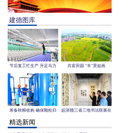
建德图库
节后复工忙生产 开足马力
共富田园 “丰”景如画
赶订单
筹备秋粮收购 确保颗粒归
皖浙赣三省三地书法联展在
仓
我市举行
精选新闻